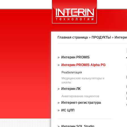
Главная страница
»
ПРОДУКТЫ
»
Интери
Интерин PROMIS
Интерин PROMIS Alpha PG
Реабилитация
Медицинские калькуляторы и
шкалы
Интерин ЛК
Анкетирование пациентов
Интернет-регистратура
ИС ЦЛП
Интерин SQL Studio