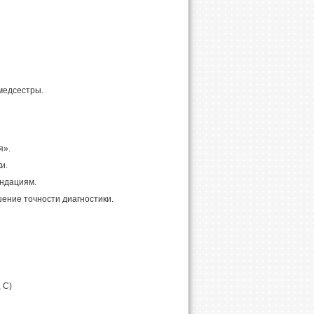
медсестры.
я».
и.
ндациям.
ние точности диагностики.
 C)