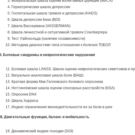
Монреальская шкала оценки когнитивных функций (MoCA)
Гериатрическая шкала депрессии
Госпитальная шкала тревоги и депрессии (HADS)
Шкала депрессии Бека (BDI)
Шкала Вассермана (VASSERMAN)
Шкала личностной и ситуативной тревоги Спилбергера
Тест Уайнхольда (наличие созависимости)
Методика диагностики типа отношения к болезни ТОБОЛ
II. Болевые синдромы и неврологические нарушения
Болевая шкала LANSS. Шкала оценки невропатических симптомов и пр
Визуально-аналоговая шкала боли (ВАШ)
Краткая форма Мак-Гилловского болевого опросника
Ноттингемская шкала оценки сенсорных расстройств (NSA)
Опросник DN4
Шкала Харриса
Индекс ограничения жизнедеятельности из-за боли в шее
III. Двигательные функции, баланс и мобильность
Динамический индекс походки (DGI)