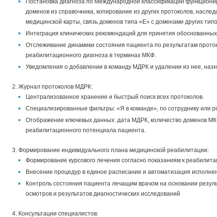
Постановка диагноза по Международной классификации функционир
доменов из справочника, копирование из других протоколов, насле
медицинской карты, связь доменов типа «Е» с доменами других типо
Интеграция клинических рекомендаций для принятия обоснованных
Отслеживание динамики состояния пациента по результатам прото
реабилитационного диагноза в терминах МКФ.
Уведомления о добавлении в команду МДРК и удалении из нее, наз
Журнал протоколов МДРК:
Централизованное хранение и быстрый поиск всех протоколов.
Специализированные фильтры: «Я в команде», по сотруднику или р
Отображение ключевых данных: дата МДРК, количество доменов МКФ
реабилитационного потенциала пациента.
Формирование индивидуального плана медицинской реабилитации:
Формирование курсового лечения согласно показаниям к реабилита
Внесение процедур в единое расписание и автоматизация исполне
Контроль состояния пациента лечащим врачом на основании резуль
осмотров и результатов диагностических исследований
Консультации специалистов: