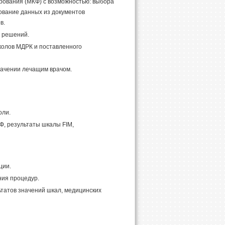
ования (МКФ) с возможностью: выбора
дование данных из документов
в.
 решений.
колов МДРК и поставленного
начении лечащим врачом.
оли.
, результаты шкалы FIM,
ции.
ния процедур.
татов значений шкал, медицинских