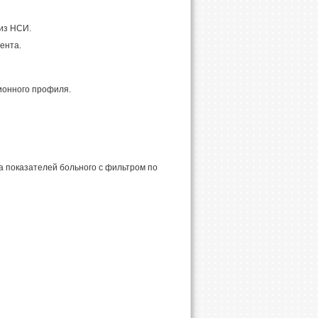
из НСИ.
ента.
ионного профиля.
а показателей больного c фильтром по