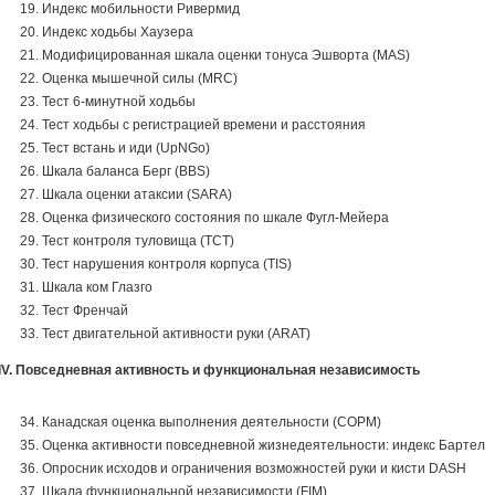
Индекс мобильности Ривермид
Индекс ходьбы Хаузера
Модифицированная шкала оценки тонуса Эшворта (MAS)
Оценка мышечной силы (MRC)
Тест 6-минутной ходьбы
Тест ходьбы с регистрацией времени и расстояния
Тест встань и иди (UpNGo)
Шкала баланса Берг (BBS)
Шкала оценки атаксии (SARA)
Оценка физического состояния по шкале Фугл-Мейера
Тест контроля туловища (TCT)
Тест нарушения контроля корпуса (TIS)
Шкала ком Глазго
Тест Френчай
Тест двигательной активности руки (ARAT)
IV. Повседневная активность и функциональная независимость
Канадская оценка выполнения деятельности (COPM)
Оценка активности повседневной жизнедеятельности: индекс Бартел
Опросник исходов и ограничения возможностей руки и кисти DASH
Шкала функциональной независимости (FIM)