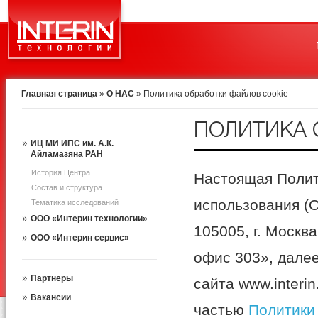
Главная страница
»
О НАС
»
Политика обработки файлов сookie
ПОЛИТИКА 
ИЦ МИ ИПС им. А.К.
Айламазяна РАН
История Центра
Настоящая Полит
Состав и структура
использования (
Тематика исследований
ООО «Интерин технологии»
105005, г. Москва,
ООО «Интерин сервис»
офис 303», дале
Партнёры
сайта www.interi
Вакансии
частью
Политики