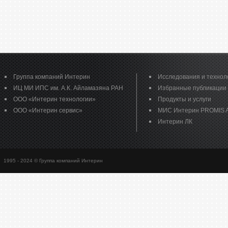
Группа компаний Интерин
Исследования и технол
ИЦ МИ ИПС им. А.К. Айламазяна РАН
Избранные публикации
ООО «Интерин технологии»
Продукты и услуги
ООО «Интерин сервис»
МИС Интерин PROMIS A
Интерин ЛК
1995 - 2024 © Группа компаний Интерин