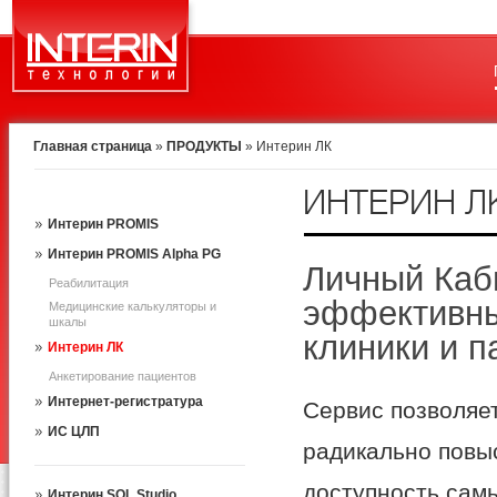
Главная страница
»
ПРОДУКТЫ
»
Интерин ЛК
ИНТЕРИН Л
Интерин PROMIS
Интерин PROMIS Alpha PG
Личный Каб
Реабилитация
эффективны
Медицинские калькуляторы и
шкалы
клиники и п
Интерин ЛК
Анкетирование пациентов
Интернет-регистратура
Сервис позволяе
ИС ЦЛП
радикально повы
доступность сам
Интерин SQL Studio