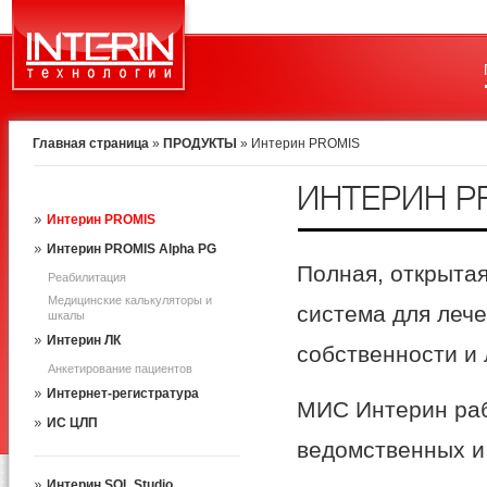
Главная страница
»
ПРОДУКТЫ
»
Интерин PROMIS
ИНТЕРИН P
Интерин PROMIS
Интерин PROMIS Alpha PG
Полная, открыта
Реабилитация
Медицинские калькуляторы и
система для леч
шкалы
Интерин ЛК
собственности и
Анкетирование пациентов
Интернет-регистратура
МИС Интерин раб
ИС ЦЛП
ведомственных и
Интерин SQL Studio